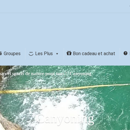
Groupes
Les Plus
Bon cadeau et achat
sirs et sports de nature pour tous !
Canyoning
Canyoning