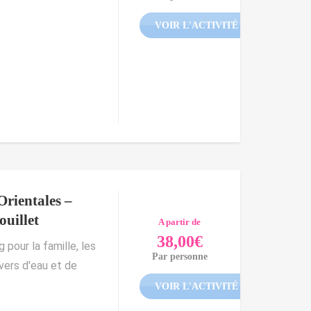
VOIR L'ACTIVITÉ
rientales –
uillet
A partir de
38,00
€
pour la famille, les
Par personne
vers d'eau et de
VOIR L'ACTIVITÉ