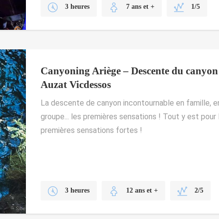
3 heures
7 ans et +
1/5
Canyoning Ariège – Descente du canyon
Auzat Vicdessos
La descente de canyon incontournable en famille, e
groupe... les premières sensations ! Tout y est pour
premières sensations fortes !
3 heures
12 ans et +
2/5