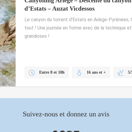
Canyoning Ariège – Descente du canyon 
d’Estats – Auzat Vicdessos
Le canyon du torrent d'Estats en Ariège-Pyrénées, 
tout ! Une journée en forme avec de la technique e
grandioses !
Entre 8 et 10h
16 ans et +
5/
Suivez-nous et donnez un avis