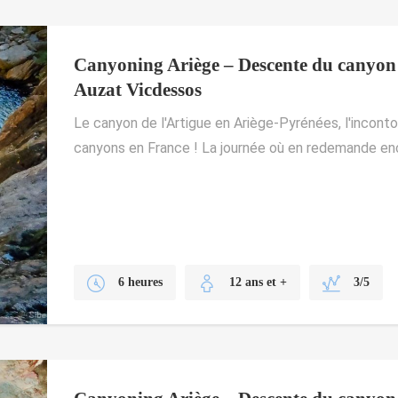
Canyoning Ariège – Descente du canyon 
Auzat Vicdessos
Le canyon de l'Artigue en Ariège-Pyrénées, l'incont
canyons en France ! La journée où en redemande en
6 heures
12 ans et +
3/5