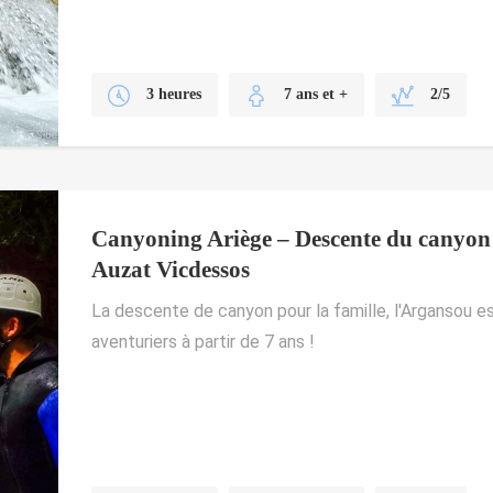
3 heures
7 ans et +
2/5
Canyoning Ariège – Descente du canyon
Auzat Vicdessos
La descente de canyon pour la famille, l'Argansou est
aventuriers à partir de 7 ans !