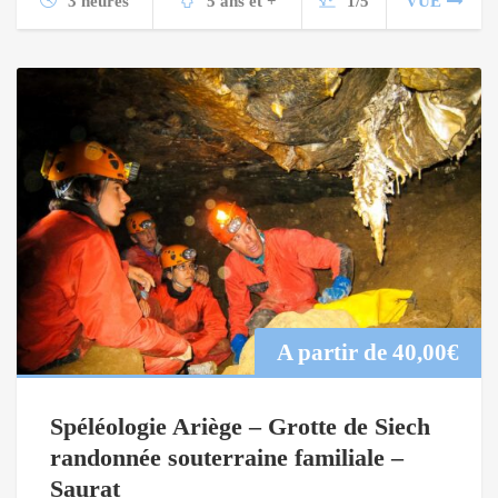
3 heures
5 ans et +
1/5
VUE
A partir de
40,00
€
Spéléologie Ariège – Grotte de Siech
randonnée souterraine familiale –
Saurat