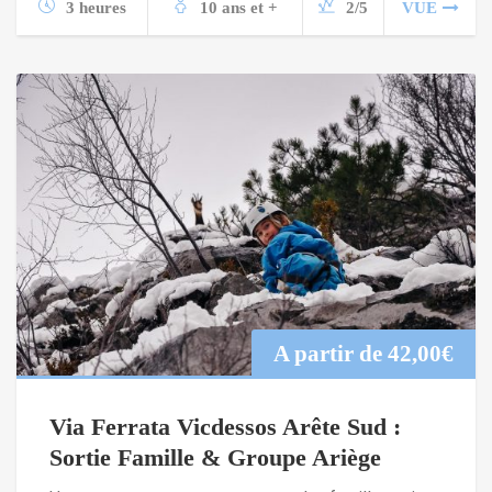
3 heures
10 ans et +
2/5
VUE
A partir de
42,00
€
Via Ferrata Vicdessos Arête Sud :
Sortie Famille & Groupe Ariège